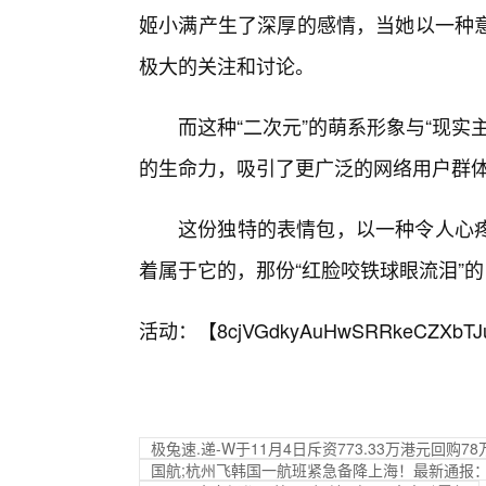
姬小满产生了深厚的感情，当她以一种
极大的关注和讨论。
而这种“二次元”的萌系形象与“现
的生命力，吸引了更广泛的网络用户群
这份独特的表情包，以一种令人心
着属于它的，那份“红脸咬铁球眼流泪”的
活动：【
8cjVGdkyAuHwSRRkeCZXbTJ
极兔速.递-W于11月4日斥资773.33万港元回购78
国航;杭州飞韩国一航班紧急备降上海！最新通报