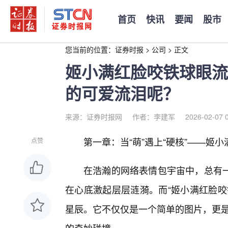
首页
快讯
要闻
股市
您当前的位置：
证券时报
>
公司
>
正文
姬小满红脸咬铁球眼流
的可爱流泪呢？
来源：证券时报网
作者：李建军
2026-02-07 
第一章：当“萌”遇上“硬核”——姬小
点赞
在浩瀚的网络表情包宇宙中，总有
在心底激起层层涟漪。而“姬小满红脸咬
星辰。它不仅仅是一个简单的图片，更是